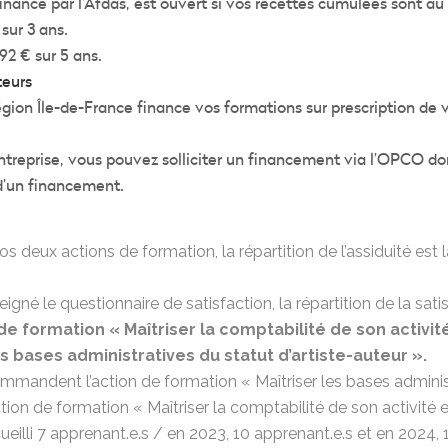
financé par l’Afdas, est ouvert si vos recettes cumulées sont au
sur 3 ans.
92 € sur 5 ans.
teurs
gion Île-de-France finance vos formations sur prescription de 
entreprise, vous pouvez solliciter un financement via l’OPCO don
d’un financement.
nos deux actions de formation, la répartition de l’assiduité est l
igné le questionnaire de satisfaction, la répartition de la satis
 de formation « Maîtriser la comptabilité de son activit
es bases administratives du statut d’artiste-auteur ».
mmandent l’action de formation « Maîtriser les bases administr
on de formation « Maîtriser la comptabilité de son activité et
eilli 7 apprenant.e.s / en 2023, 10 apprenant.e.s et en 2024, 