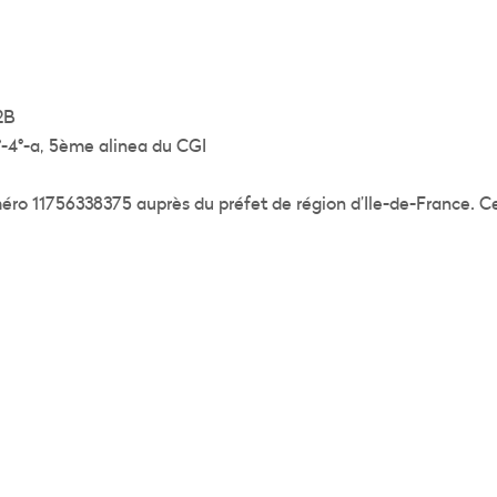
2B
4°-4°-a, 5ème alinea du CGI
uméro 11756338375 auprès du préfet de région d’Ile-de-France.