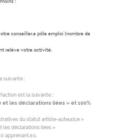
 moins :
votre conseiller.e pôle emploi (nombre de
t relève votre activité.
a suivante :
faction est la suivante :
é et les déclarations liées » et 100%
atives du statut artiste-auteur.ice »
 les déclarations liées »
10 apprenant.e.s.