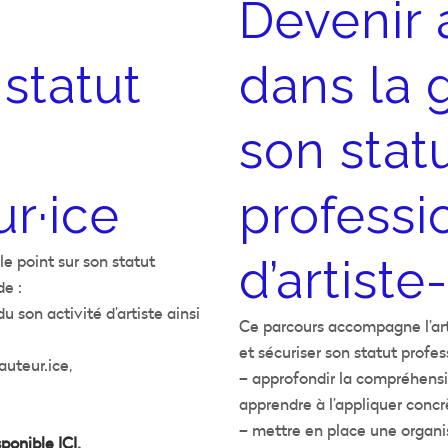
Devenir
 statut
dans la 
son stat
ur·ice
professi
le point sur son statut
d’artiste
de :
du son activité d’artiste ainsi
Ce parcours accompagne l’arti
et sécuriser son statut profes
auteur.ice,
– approfondir la compréhension
apprendre à l’appliquer concr
– mettre en place une organ
sponible ICI
.