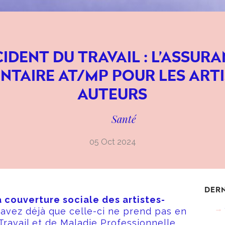
IDENT DU TRAVAIL : L’ASSUR
NTAIRE AT/MP POUR LES ARTI
AUTEURS
Santé
05 Oct 2024
DERN
 couverture sociale des artistes-
savez déjà que celle-ci ne prend pas en
Travail et de Maladie Professionnelle