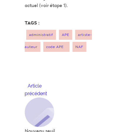
actuel (voir étape 1).
TAGS :
administratif
APE
artiste-
auteur
code APE
NAF
Article
précédent
Nouveau seuil