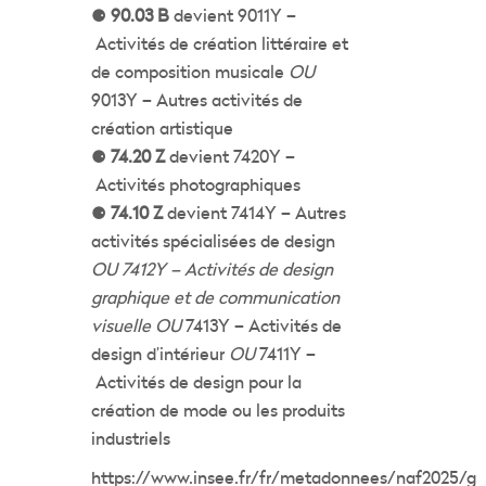
⚈
90.03 B
devient 9011Y –
Activités de création littéraire et
de composition musicale
OU
9013Y – Autres activités de
création artistique
⚈
74.20 Z
devient 7420Y –
Activités photographiques
⚈
74.10 Z
devient 7414Y – Autres
activités spécialisées de design
OU 7412Y – Activités de design
graphique et de communication
visuelle OU
7413Y – Activités de
design d’intérieur
OU
7411Y –
Activités de design pour la
création de mode ou les produits
industriels
https://www.insee.fr/fr/metadonnees/naf2025/gr